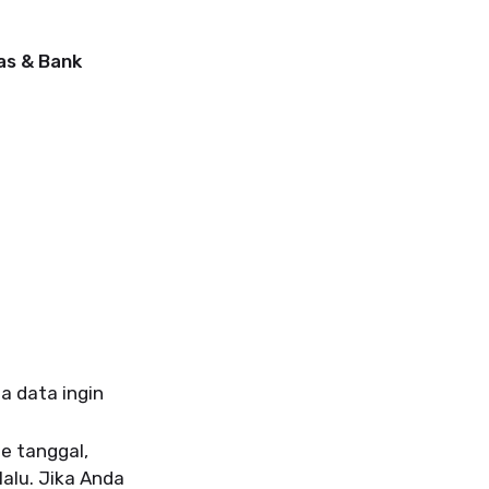
as & Bank
pa data ingin
de tanggal,
 lalu. Jika Anda