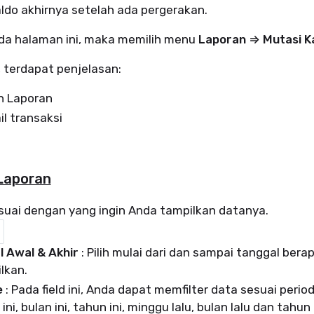
ldo akhirnya setelah ada pergerakan.
da halaman ini, maka memilih menu
Laporan ⇒ Mutasi K
, terdapat penjelasan:
n Laporan
il transaksi
Laporan
 sesuai dengan yang ingin Anda tampilkan datanya.
l Awal & Akhir
: Pilih mulai dari dan sampai tanggal bera
lkan.
e
: Pada field ini, Anda dapat memfilter data sesuai perio
ini, bulan ini, tahun ini, minggu lalu, bulan lalu dan tahun