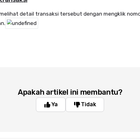
melihat detail transaksi tersebut dengan mengklik nomo
n.
Apakah artikel ini membantu?
Ya
Tidak