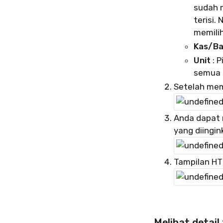
sudah m
terisi.
memilih
Kas/Ba
Unit
: 
semua un
Setelah mem
Anda dapat m
yang diingin
Tampilan HT
Melihat detail