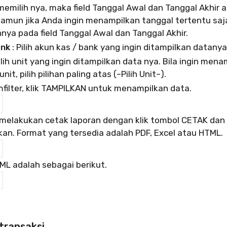
emilih nya, maka field Tanggal Awal dan Tanggal Akhir 
 Namun jika Anda ingin menampilkan tanggal tertentu sa
nya pada field Tanggal Awal dan Tanggal Akhir.
nk
: Pilih akun kas / bank yang ingin ditampilkan datanya
Pilih unit yang ingin ditampilkan data nya. Bila ingin men
it, pilih pilihan paling atas (–Pilih Unit–).
filter, klik TAMPILKAN untuk menampilkan data.
elakukan cetak laporan dengan klik tombol CETAK dan pi
kan. Format yang tersedia adalah PDF, Excel atau HTML.
ML adalah sebagai berikut.
 transaksi