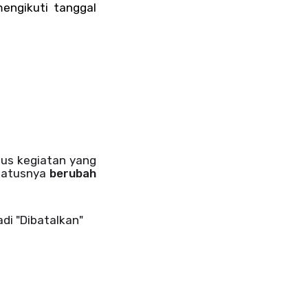
engikuti tanggal
tus kegiatan yang
tatusnya
berubah
di "Dibatalkan"