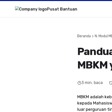
Pusat Bantuan
Beranda
N. Modul 
Pandua
MBKM y
3
min. baca
MBKM adalah kebi
kepada Mahasiswa
luar perguruan t