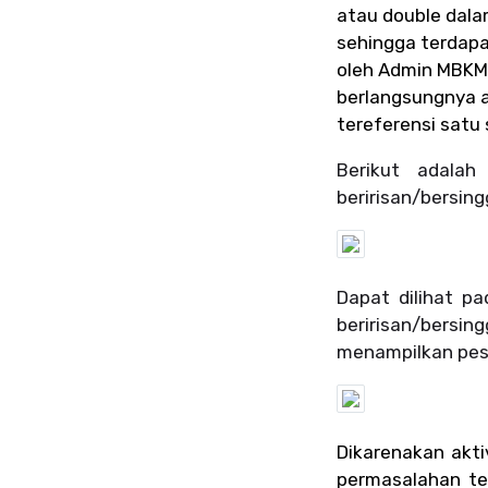
atau double dala
sehingga terdapa
oleh Admin MBKM
berlangsungnya ak
tereferensi satu 
Berikut adalah
beririsan/bersin
Dapat dilihat pa
beririsan/bersin
menampilkan pesa
Dikarenakan akti
permasalahan t