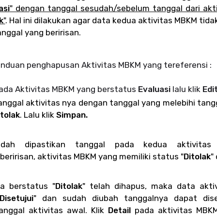
asi
" dengan tanggal sesudah/sebelum tanggal dari akt
k
"
. Hal ini dilakukan agar data kedua aktivitas MBKM tida
nggal yang beririsan.
anduan penghapusan Aktivitas MBKM yang tereferensi :
 pada Aktivitas MBKM yang berstatus
Evaluasi
lalu klik
Edit
nggal aktivitas nya dengan tanggal yang melebihi tangg
itolak
. Lalu klik
Simpan.
udah dipastikan tanggal pada kedua aktivitas 
beririsan, aktivitas MBKM yang memiliki status "
Ditolak
"
a berstatus "
Ditolak
" telah dihapus, maka data akt
Disetujui
" dan sudah diubah tanggalnya dapat dise
anggal aktivitas awal.
Klik
Detail
pada aktivitas MBKM