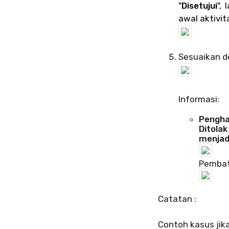
"
Disetujui
"
,
l
awal aktivit
Sesuaikan de
Informasi:
Pengha
Ditolak
menjadi
Pembat
Catatan :
Contoh kasus jika