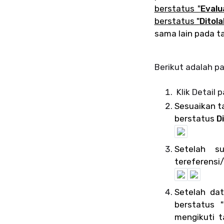
berstatus "
Evalu
berstatus "
Ditola
sama lain pada ta
Berikut adalah p
Klik Detail
Sesuaikan ta
berstatus
D
Setelah s
tereferensi/
Setelah dat
berstatus "
mengikuti t