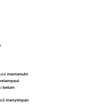
i
masi
memenuhi
elampaui
si
belum
adi
menyimpan